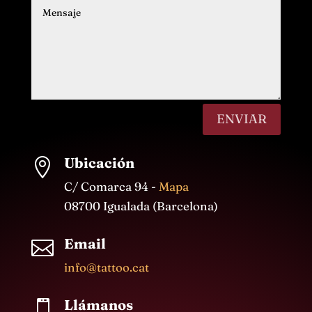
ENVIAR
Ubicación

C/ Comarca 94 -
Mapa
08700 Igualada (Barcelona)
Email

info@tattoo.cat
Llámanos
