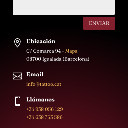
ENVIAR
Ubicación

C/ Comarca 94 -
Mapa
08700 Igualada (Barcelona)
Email

info@tattoo.cat
Llámanos

+34 938 056 129
+34 638 753 586